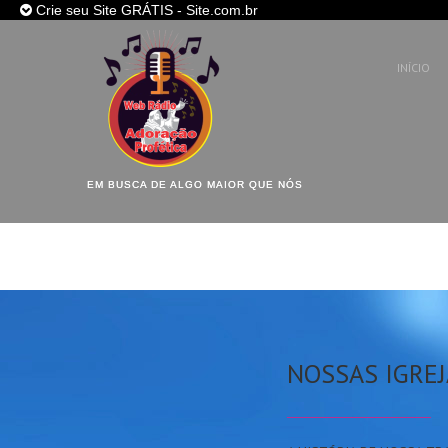
Crie seu Site GRÁTIS - Site.com.br
INÍCIO
SITE
GRÁTIS
,
EM BUSCA DE ALGO MAIOR QUE NÓS
DIVERSOS MODELOS DE SITES P
INICIAR SEU PROJETO !
CRIE JÁ O SEU SITE
NOSSAS IGRE
__________________