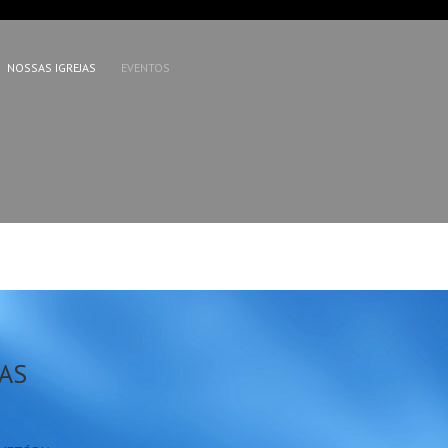
NOSSAS IGREJAS
EVENTOS
FREE
WE
ARA VOCÊ
FREE EMAIL, FR
START YOUR FR
JAS