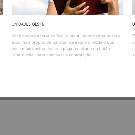
UNIDADES OESTE
U
Você poderá alterar o título, o menu, acrescentar posts e
E
tudo mais próprio de um site. Se este é o modelo que
c
m
você mais gostou, feche a página e clique no botão
p
“quero este” para continuar a contratação.
s