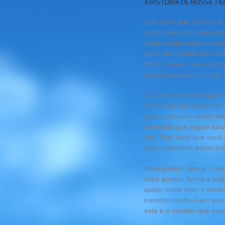
A HISTÓRIA DE NOSSA TR
Este texto que você está
personalizando assim est
posts e tudo mais própri
pode ser editado por voc
título, o menu, acrescent
página e clique no botão 
Se este é o modelo que v
Este texto que você está
personalizando assim est
conteúdo que segue abai
site. Este texto que voc
personalizando assim es
Você poderá alterar o tít
mais gostou, feche a pági
assim como todo o conte
transformando-o em seu si
este é o modelo que você